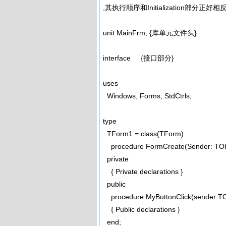
,其执行顺序和Initialization部分正好相反
unit MainFrm; {库单元文件头}
interface {接口部分}
uses
Windows, Forms, StdCtrls;
type
TForm1 = class(TForm)
procedure FormCreate(Sender: TObj
private
{ Private declarations }
public
procedure MyButtonClick(sender:TOb
{ Public declarations }
end;