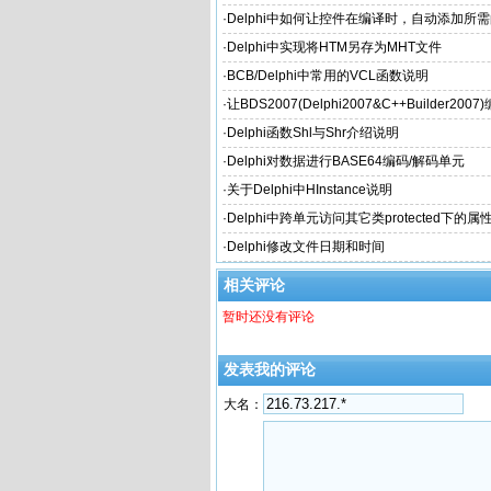
·
Delphi中如何让控件在编译时，自动添加所
·
Delphi中实现将HTM另存为MHT文件
·
BCB/Delphi中常用的VCL函数说明
·
让BDS2007(Delphi2007&C++Builder20
个性的文件名
·
Delphi函数Shl与Shr介绍说明
·
Delphi对数据进行BASE64编码/解码单元
·
关于Delphi中HInstance说明
·
Delphi中跨单元访问其它类protected下的属
·
Delphi修改文件日期和时间
相关评论
暂时还没有评论
发表我的评论
大名：