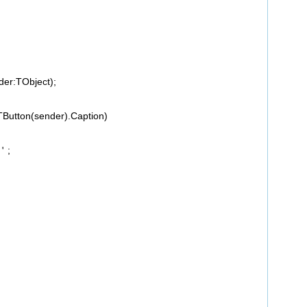
er:TObject);
Button(sender).Caption)
＇;