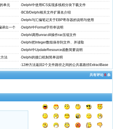
选择变灰
需的单元
·
Delphi中使用ICS实现多线程分块下载文件
·
BCB/Delphi相关文件扩展名介绍
·
Delphi与汇编笔记关于EBP寄存器的说明与使用
07)编译出一个
·
Delphi中Format字符串说明
·
Delphi调用unrar.dll操作rar压缩文件
·
Delphi把Integer数组保存到文件、并读取
·
Delphi中UpdateResource函数简要说明
性方法
·
Delphi的接口机制简单说明
·
12种方法返回2个文件路径之间的公共基路径ExtractBase
Path
共有评论
0
条