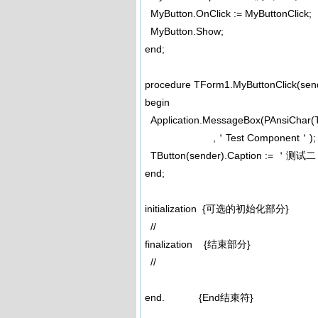
MyButton.OnClick := MyButtonClick;
MyButton.Show;
end;
procedure TForm1.MyButtonClick(send
begin
Application.MessageBox(PAnsiChar(T
,＇Test Component＇);
TButton(sender).Caption := ＇测试二
end;
initialization {可选的初始化部分}
//
finalization {结束部分}
//
end. {End结束符}