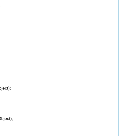
.
ect);
ject);