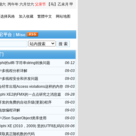
期六
丙午年 六月廿六
父亲节
【马】乙未月 甲
寅日
选择风格
加入收藏
繁體中文
网站地图
它平台
|
Misc
门
phi的utf8 字符串string转换问题
06-12
hi中多线程分析详解
09-03
hi中多线程安全和并发问题
09-03
i会经常出现Access violations这样的内存
09-03
误
lphi XE2的FMX的一点点研究之消息篇
09-28
hi开发的免费的自动升级(更新)程序
09-03
hi拖放编程详解
09-03
i中JSon SuperObject类库使用
09-03
lphi XE (2010，2009) 里的UTF8乱码问
09-06
hi获取真正随机数的代码
09-03