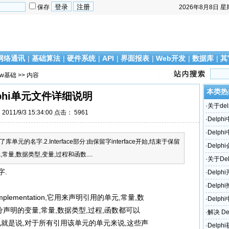
保存
2026年8月8日
星
网络通讯
|
基础算法
|
硬件系统
|
API
|
界面报表
|
Web开发
|
数据库
|
其
ow基础
>> 内容
本类热
lphi单元文件详细说明
·
关于del
011/9/3 15:34:00 点击：
5961
·
Delp
·
Delp
单元的名字.2.Interface部分:由保留字interface开始,结束于保留
·
Delph
元,常量,数据类型,变量,过程和函数....
访问错
·
关于De
字.
·
Delp
·
Delp
plementation,它用来声明引用的单元,常量,数
·
Delph
e部分声明的变量,常量,数据类型,过程,函数都可以
·
解决 De
也就是说,对于所有引用该单元的单元来说,这些声
题！
·
Delp