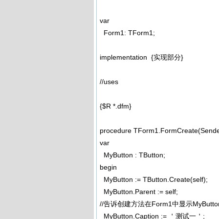
var
Form1: TForm1;
implementation {实现部分}
//uses
{$R *.dfm}
procedure TForm1.FormCreate(Sender
var
MyButton : TButton;
begin
MyButton := TButton.Create(self);
MyButton.Parent := self;
//告诉创建方法在Form1中显示MyButto
MyButton.Caption := ＇测试一＇;