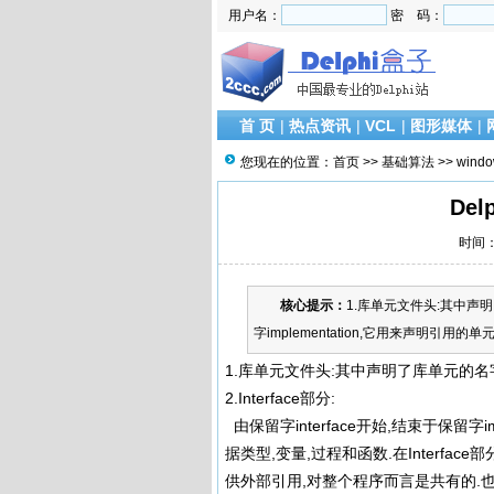
用户名：
密 码：
首 页
|
热点资讯
|
VCL
|
图形媒体
|
您现在的位置：
首页
>>
基础算法
>>
wind
De
时间：2
核心提示：
1.库单元文件头:其中声明了库
字implementation,它用来声明引用的单
1.库单元文件头:其中声明了库单元的名
2.Interface部分:
由保留字interface开始,结束于保留字im
据类型,变量,过程和函数.在Interfac
供外部引用,对整个程序而言是共有的.