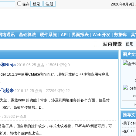
保存
2026年8月9日
网络通讯
|
基础算法
|
硬件系统
|
API
|
界面报表
|
Web开发
|
数据库
|
其
图片文
e和Ninja
2018-05-25 点击：15061 评论:9
er 10.2.3中使用CMake和Ninja”。现在开放的C ++库和应用程序几
.
服务飞起来
2016-12-25 点击：27296 评论:22
dy 为主，虽然indy 的功能非常多，涉及到网络服务的各个方面，但是对
稳定、高效的传输层。D...
推荐文
击：25962 评论:8
·
关于del
b应用的首选工具，但自带的控件较少，样式比较难看，TMS与IW倒是可用，可
·
在C ++ 
说，想找个破解也比较...