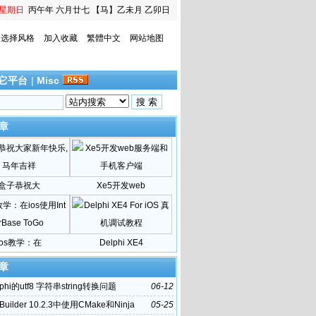
星期日
丙午年 六月廿七
【马】乙未月 乙卯日
选择风格
加入收藏
繁體中文
网站地图
它平台
|
Misc
章
盒子恭祝大
Xe5开发web
ios教学：在
Delphi XE4
章
phi的utf8 字符串string转换问题
06-12
Builder 10.2.3中使用CMake和Ninja
05-25