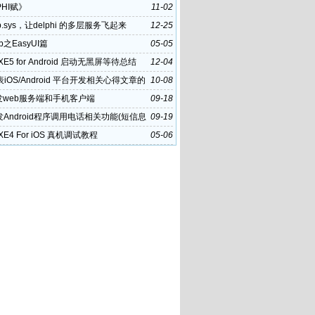
PHI赋》
11-02
p.sys，让delphi 的多层服务飞起来
12-25
eb之EasyUI篇
05-05
i XE5 for Android 启动无黑屏等待总结
12-04
iOS/Android 平台开发相关心得文章的
10-08
策
发web服务端和手机客户端
09-18
发Android程序调用电话相关功能(短信息
09-19
i XE4 For iOS 真机调试教程
05-06