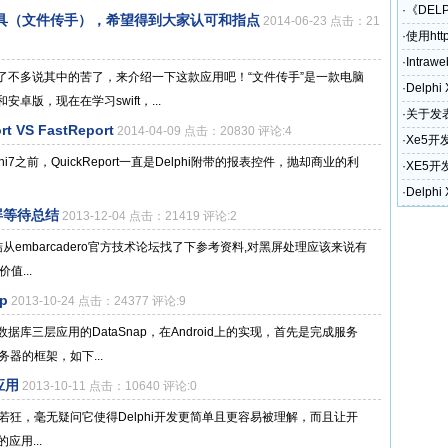
·
《DEL
具（文件传手），希望得到大家认可和指点
2014-06-23 点击：21
·
使用htt
·
Intraw
了不多说其中的苦了，来介绍一下这款应用吧！“文件传手”是一款电脑
·
Delph
卓版，现在在学习swift，...
·
关于发表
VS FastReport
2014-04-09 点击：20830 评论:4
奖励政
·
Xe5开
i7之前，QuickReport一直是Delphi附带的报表控件，抛却商业的利
·
XE5开
和电话)
·
Delph
无黑屏等待总结
2013-12-04 点击：21419 评论:2
黑屏等待总结从embarcadero官方技术论坛找了下参考资料,对黑屏处理应该来说有
值...
p
2013-10-24 点击：24377 评论:9
据库三层应用的DataSnap，在Android上的实现，首先是完成服务
务器的框架，如下...
S应用
2013-10-11 点击：10640 评论:0
发者欣喜若狂，毫无疑问它使得Delphi开发更简单且更容易被理解，而且让开
的应用...