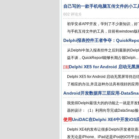
自己写的一款手机电脑互传文件的小工
602 评论:6
初学安卓APP开发，学到了不少新知识，好
与手机互传文件的工具，目前有windows版和安
Delphi报表控件王者争夺：QuickReport 
从Delphi中加入报表控件之后到最新的Delph
益不谈，QuickReport能够长期占领Delph...
Delphi XE5 for Android 启动
[顶]
Delphi XE5 for Android 启动无
了相应的办法,并且这种办法具有很好的应用价
Android开发数据库三层应用-DataSna
我觉得Delphi最强大的的功能之一就是开发数
器的设计：（1）利用向导完成DataSnap服
使用
UniDAC在Delphi XE4中开发iO
Delphi XE4的发布让很多Delphi开
发无论是iPhone、iPad还是iPod的iOS平台