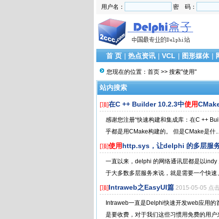
用户名：
密 码：
首 页
|
热点资讯
|
VCL
|
图形媒体
|
您现在的位置：
首页
>> 搜索"使用"
站内搜索
在C ++ Builder 10.2.3中
使用
CMak
[顶]
感谢您注册“快速构建和集成库：在C ++ Build
乎都是用CMake构建的。 但是CMake是什..
使用
http.sys，让delphi 的多层
[顶]
一直以来，delphi 的网络通讯层都是以in
于大多数多层服务来说，就是需要一个快速、
Intraweb之EasyUI篇
[顶]
2015-05-05 点
Intraweb一直是Delphi快速开发we
是要收费，对于我们这些习惯用免费的用户来