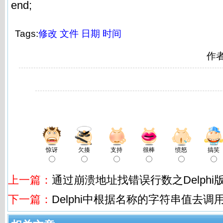
end;
Tags:
修改
文件
日期
时间
作
惊讶
欠揍
支持
很棒
愤怒
搞笑
上一篇：
通过崩溃地址找错误行数之Delphi
下一篇：
Delphi中根据名称的字符串值去调