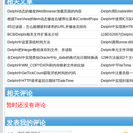
相关文章
·
Delphi动态的修改WebBrowser加载页面的内容
·
Delphi用Enable
选择变灰
·
根据TreeView的Item动态修改右键弹出菜单(ContextPopu
·
Delphi中使用IC
p)
·
IIS过滤器，怎么能捕获到请求的URL并修改后转向
·
Delphi中实现将H
·
BCB/Delphi相关文件扩展名介绍
·
让BDS2007(Delph
个性的文件名
·
Delphi中设置系统时间方法
·
Delphi调用unrar.
·
Delphi把Integer数组保存到文件、并读取
·
Delphi单元文件详
·
在Delphi中实现类似Oracle中to_date的格式化日期转换函
·
12种方法返回2个文件
数
Path
·
Delphi中WM_COPYDATA和内存映射文件的比较
·
Delphi中TFileTim
·
Delphi中GetTickCount获取开机时间的代码
·
Delphi中注册关
·
Delphi中HTTP请求返回日期转TDateTime
·
Delphi中实现封装
相关评论
暂时还没有评论
发表我的评论