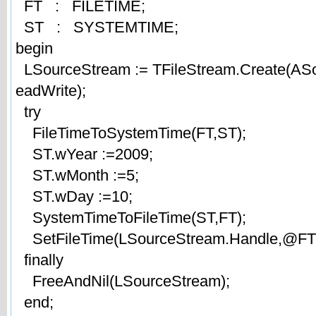
FT : FILETIME;
ST : SYSTEMTIME;
begin
LSourceStream := TFileStream.Create(AS
eadWrite);
try
FileTimeToSystemTime(FT,ST);
ST.wYear :=2009;
ST.wMonth :=5;
ST.wDay :=10;
SystemTimeToFileTime(ST,FT);
SetFileTime(LSourceStream.Handle,@FT
finally
FreeAndNil(LSourceStream);
end;