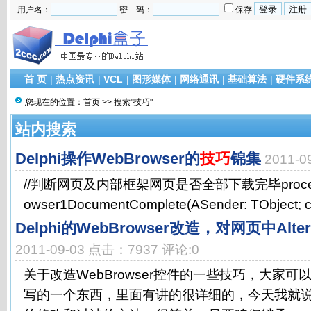
用户名：
密 码：
保存
首 页
|
热点资讯
|
VCL
|
图形媒体
|
网络通讯
|
基础算法
|
硬件系
您现在的位置：
首页
>> 搜索"技巧"
站内搜索
Delphi操作WebBrowser的
技巧
锦集
2011-
//判断网页及内部框架网页是否全部下载完毕procedur
owser1DocumentComplete(ASender: TObject; co
Delphi的WebBrowser改造，对网页中A
2011-09-03 点击：7937 评论:0
关于改造WebBrowser控件的一些技巧，大家可
写的一个东西，里面有讲的很详细的，今天我就说一