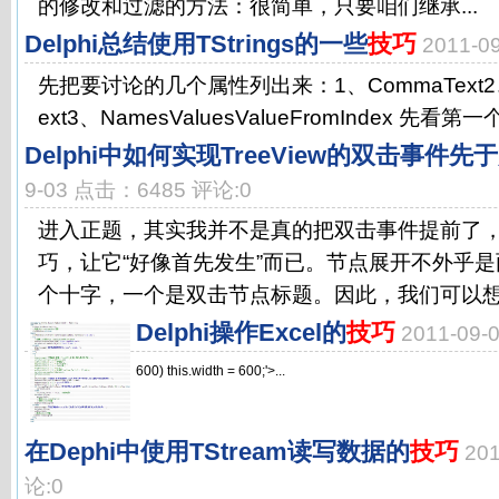
的修改和过滤的方法：很简单，只要咱们继承...
Delphi总结使用TStrings的一些
技巧
2011-
先把要讨论的几个属性列出来：1、CommaText2、Deli
ext3、NamesValuesValueFromIndex 先看第一
Delphi中如何实现TreeView的双击事件
9-03 点击：6485 评论:0
进入正题，其实我并不是真的把双击事件提前了
巧，让它“好像首先发生”而已。节点展开不外乎
个十字，一个是双击节点标题。因此，我们可以想办
Delphi操作Excel的
技巧
2011-09
600) this.width = 600;'>...
在Dephi中使用TStream读写数据的
技巧
20
论:0