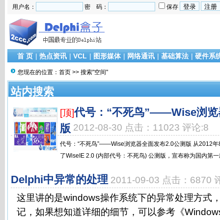
用户名：
密 码：
保存
首 页
|
热点资讯
|
VCL
|
图形媒体
|
网络通讯
|
基础算法
|
硬件系
您现在的位置：
首页
>> 搜索"空间"
站内搜索
代号：“不死鸟”——Wise浏览
[顶]
版
2012-08-30 点击：11023 评论:8
代号：“不死鸟”——Wise浏览器全面发布2.0公测版 从2012年
了WiseIE 2.0 (内部代号：不死鸟) 公测版，宣布称为国内第一款
Delphi中异常的处理
2011-09-03 点击：6870 
这里讲的是windows操作系统下的异常处理方式
记，如果想知道详细的细节，可以参考《Windo