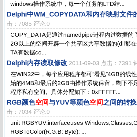
windows操作系统中，每一个任务的LTD结...
Delphi中WM_COPYDATA和内存映射文
击：7085 评论:0
COPY_DATA是通过namedpipe进程内过数据的 而M
2G以上的空间开辟一个共享区共享数据的(dll都在这
TA有数据co...
Delphi内存读取修改
2011-09-03 点击：7391 
在WIN32中，每个应用程序都可“看见”4GB的
始的4MB和最后的2GB由操作系统保留，剩下不
程序私有空间。具体分配如下：0xFFFFF...
RGB颜色
空间
与YUV等颜色
空间
之间的转换
击：7034 评论:0
unit RGBYUV;interfaceuses Windows,Classes,Gr
RGBToColor(R,G,B: Byte): ...