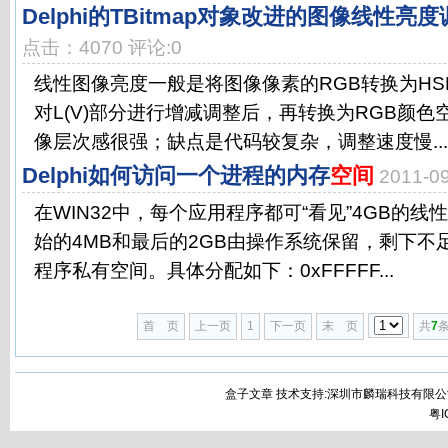
Delphi的TBitmap对象改进的图像线性亮
点击：4070 评论:0
线性图像亮度一般是将图像像素的RGB转换为HSL
对L(V)部分进行增减调整后，再转换为RGB颜
像层次感很强；缺点是代码较复杂，调整速度慢...
Delphi如何访问一个进程的内存
空间
2011-
在WIN32中，每个应用程序都可“看见”4GB的
始的4MB和最后的2GB由操作系统保留，剩下不
程序私有空间。具体分配如下：0xFFFFF...
首 页
上一页
1
下一页
末 页
共
7
条
盒子文章 技术支持:深圳市麟瑞科技有限公
粤I