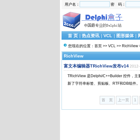
用户名：
密 码：
首 页
|
热点资讯
|
VCL
|
图形媒体
|
您现在的位置：
首页
>>
VCL
>>
RichView
RichView
富文本编辑器TRichView发布v14
2012
TRichView 是Delphi/C++Bui
新了字符串标签、剪贴板、RTF和DB组件。附：
首 页
上一页
1