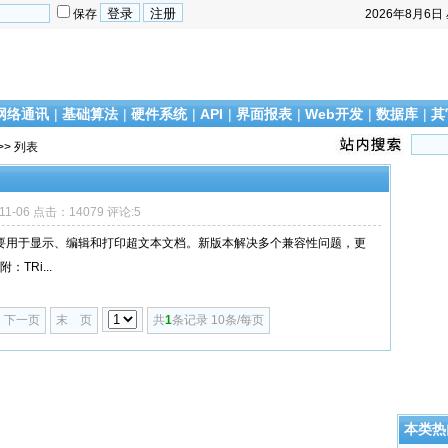
保存
2026年8月6日
网络通讯
|
基础算法
|
硬件系统
|
API
|
界面报表
|
Web开发
|
数据库
|
其
>> 列表
-11-06 点击：14079 评论:5
lder 控件，主要用于显示、编辑和打印超文本文档。新版本解决多个兼容性问题，更
TRi...
下一页
末 页
共
1
条记录 10条/每页
本类热