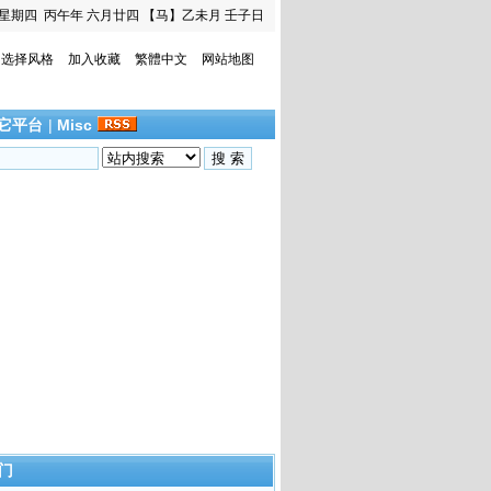
星期四
丙午年 六月廿四
【马】乙未月 壬子日
选择风格
加入收藏
繁體中文
网站地图
它平台
|
Misc
门