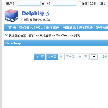
用户名：
密 码：
保存
首 页
|
热点资讯
|
VCL
|
图形媒体
|
网络通讯
|
基础算法
|
硬件系
您现在的位置：
首页
>>
网络通讯
>>
DataSnap
>> 列表
DataSnap
首 页
上一页
0
下一页
末 页
共
0
条