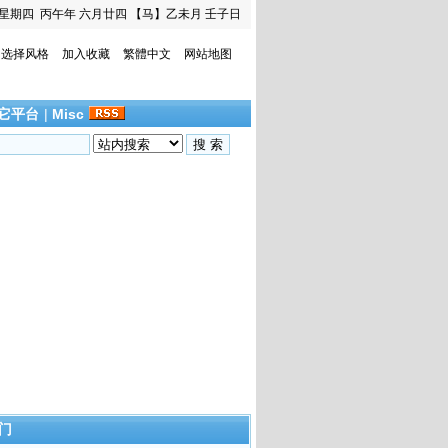
星期四
丙午年 六月廿四
【马】乙未月 壬子日
选择风格
加入收藏
繁體中文
网站地图
它平台
|
Misc
门