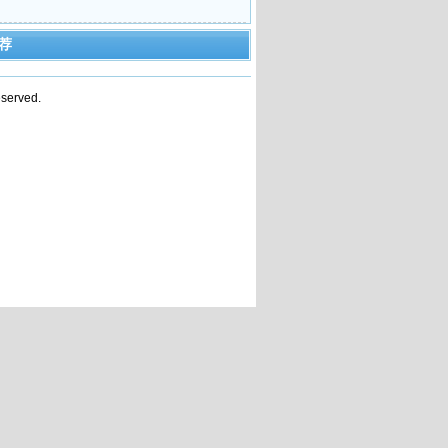
荐
served.