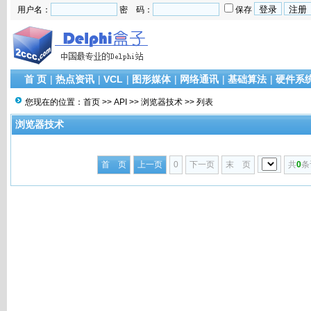
用户名：
密 码：
保存
首 页
|
热点资讯
|
VCL
|
图形媒体
|
网络通讯
|
基础算法
|
硬件系
您现在的位置：
首页
>>
API
>>
浏览器技术
>> 列表
浏览器技术
首 页
上一页
0
下一页
末 页
共
0
条