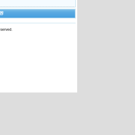
荐
served.