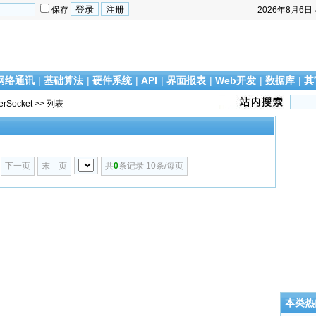
保存
2026年8月6日
网络通讯
|
基础算法
|
硬件系统
|
API
|
界面报表
|
Web开发
|
数据库
|
其
erSocket
>> 列表
下一页
末 页
共
0
条记录 10条/每页
本类热