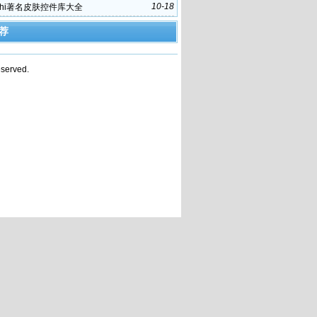
10-18
lphi著名皮肤控件库大全
荐
served.