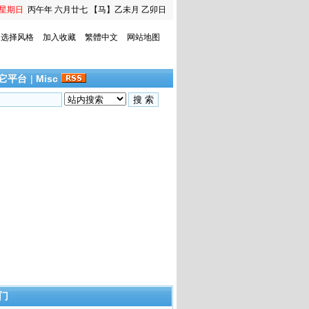
星期日
丙午年 六月廿七
【马】乙未月 乙卯日
选择风格
加入收藏
繁體中文
网站地图
它平台
|
Misc
门