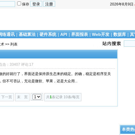
保存
2026年8月9日
网络通讯
|
基础算法
|
硬件系统
|
API
|
界面报表
|
Web开发
|
数据库
|
其
技术
>> 列表
8 点击：33407 评论:17
做的好就行了，界面还是保持原生态来的稳定。的确，稳定是程序至关
但不可否认，无论是微软、苹果，还是大众用...
下一页
末 页
共
1
条记录 10条/每页
本类热