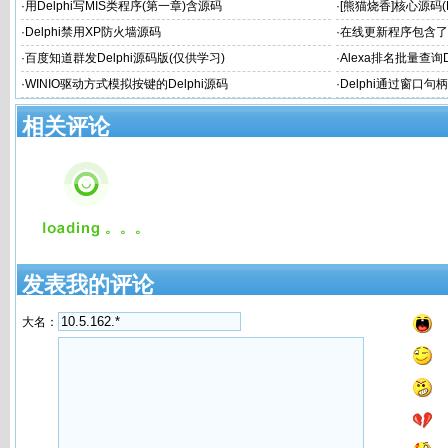
·
用Delphi写MIS类程序(第一章)含源码
·
[熊猫烧香]核心源码(D
·
Delphi禁用XP防火墙源码
·
在线更新程序包含了
·
百度知道群发Delphi源码版(仅供学习)
·
Alexa排名批量查询
·
WINIO驱动方式模拟按键的Delphi源码
·
Delphi通过窗口句柄
相关评论
发表我的评论
大名：