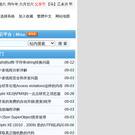
期六
丙午年 六月廿六
父亲节
【马】乙未月 甲
寅日
选择风格
加入收藏
繁體中文
网站地图
它平台
|
Misc
门
phi的utf8 字符串string转换问题
06-12
hi中多线程分析详解
09-03
hi中多线程安全和并发问题
09-03
i会经常出现Access violations这样的内存
09-03
误
lphi XE2的FMX的一点点研究之消息篇
09-28
hi开发的免费的自动升级(更新)程序
09-03
hi拖放编程详解
09-03
i中JSon SuperObject类库使用
09-03
lphi XE (2010，2009) 里的UTF8乱码问
09-06
hi获取真正随机数的代码
09-03