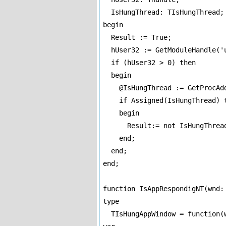
  IsHungThread: TIsHungThread;

begin

  Result := True;

  hUser32 := GetModuleHandle('u
  if (hUser32 > 0) then

  begin

    @IsHungThread := GetProcAdd
    if Assigned(IsHungThread) t
    begin

      Result:= not IsHungThread
    end;

  end;

end;

function IsAppRespondigNT(wnd: 
type

  TIsHungAppWindow = function(w