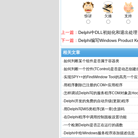
惊讶
欠揍
支持
上一篇：
Delphi中DLL初始化和退出处理
下一篇：
Delphi编写Windows Product 
相关文章
·
如何判断某个组件是否属于容器类
·
如何判断一个控件(TControl)是否是动态创
·
实现SPY++的FindWindow Tool的高亮一
体或内部Object的边缘
·
用程序删除已注册的COM+应用程序
·
怎样调试Delphi写的服务程序COM对象及Ho
·
Delphi开发的免费的自动升级(更新)程序
·
用Delphi写MIS类程序(第一章)含源码
·
在Delphi程序中调用控制面板设置功能
·
一个检测Delphi是否正在运行的函数
·
Delphi中给Windows服务程序添加描述信息