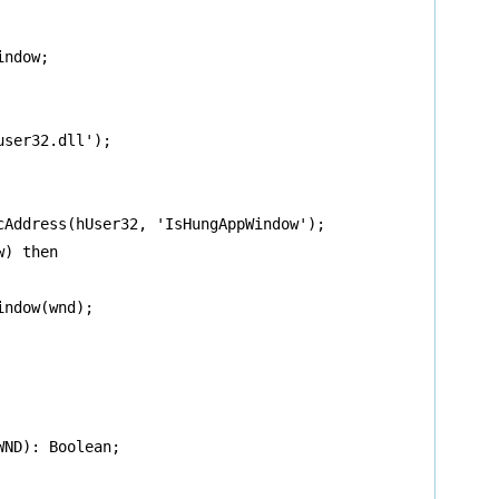
ndow;

ser32.dll');

cAddress(hUser32, 'IsHungAppWindow');

) then

ndow(wnd);

ND): Boolean;
