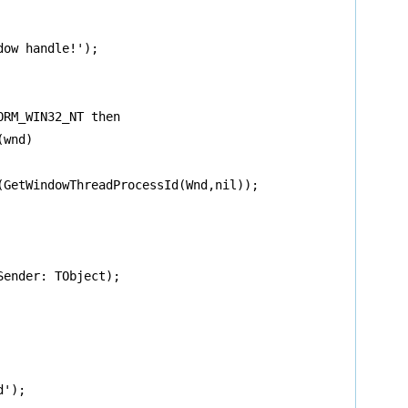
ow handle!');

RM_WIN32_NT then

wnd)

(GetWindowThreadProcessId(Wnd,nil));

ender: TObject);

');
