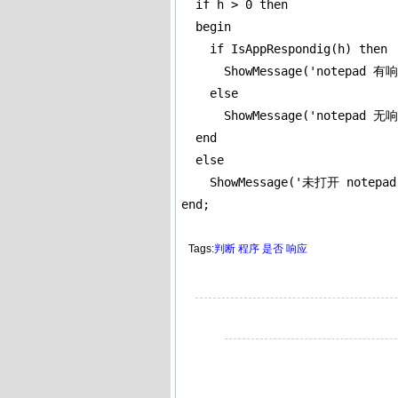
  if h > 0 then

  begin

    if IsAppRespondig(h) then

      ShowMessage('notepad 有响
    else

      ShowMessage('notepad 无响
  end

  else

    ShowMessage('未打开 notepad'
end;
Tags:
判断
程序
是否
响应