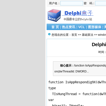
用户名：
密 码：
首 页
|
热点资讯
|
VCL
|
图形媒体
|
您现在的位置：
首页
>>
基础算法
>>
wind
Del
时间：2
核心提示：
function IsAppRespondi
on(dwThreadId: DWORD...
function IsAppRespondig9X(dwThr
type

  TIsHungThread = function(dwTh
var

  hUser32: THandle;
