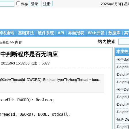
保存
2026年8月8日
星
网络通讯
|
基础算法
|
硬件系统
|
API
|
界面报表
|
Web开发
|
数据库
|
其
ow基础
>> 内容
本类热
phi中判断程序是否无响应
·
关于del
011/9/3 15:32:00 点击：
5377
·
Delp
·
Delp
g9X(dwThreadId: DWORD): Boolean;typeTIsHungThread = functi
·
Delph
访问错
·
关于De
·
Delp
eadId: DWORD): Boolean;

·
Delp
·
Delph
readId: DWORD): BOOL; stdcall;

·
解决 De
题！
·
Delp