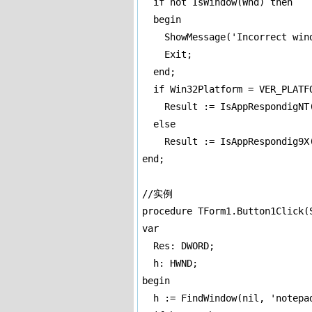
  if not IsWindow(Wnd) then

  begin

    ShowMessage('Incorrect wind
    Exit;

  end;

  if Win32Platform = VER_PLATFO
    Result := IsAppRespondigNT(
  else

    Result := IsAppRespondig9X
end;

//实例

procedure TForm1.Button1Click(S
var

  Res: DWORD;

  h: HWND;

begin

  h := FindWindow(nil, 'notepad