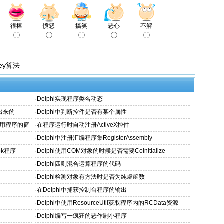
很棒
愤怒
搞笑
恶心
不解
Key算法
·
Delphi实现程序类名动态
建出来的
·
Delphi中判断控件是否有某个属性
个应用程序的窗
·
在程序运行时自动注册ActiveX控件
·
Delphi中注册汇编程序集RegisterAssembly
ok程序
·
Delphi使用COM对象的时候是否需要CoInitialize
·
Delphi四则混合运算程序的代码
·
Delphi检测对象有方法时是否为纯虚函数
·
在Delphi中捕获控制台程序的输出
·
Delphi中使用ResourceUtil获取程序内的RCData资源
·
Delphi编写一疯狂的恶作剧小程序