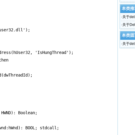
本类推
·
关于del
·
关于De
ser32.dll');

本类固
·
关于del
ress(hUser32, 'IsHungThread');

hen

(dwThreadId);

HWND): Boolean;

nd:hWnd): BOOL; stdcall;
