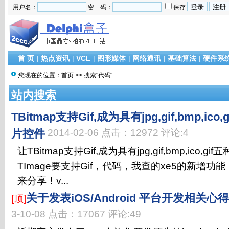
用户名：
密 码：
保存
首 页
|
热点资讯
|
VCL
|
图形媒体
|
网络通讯
|
基础算法
|
硬件系
您现在的位置：
首页
>> 搜索"代码"
站内搜索
TBitmap支持Gif,成为具有jpg,gif,bmp,i
片控件
2014-02-06 点击：12972 评论:4
让TBitmap支持Gif,成为具有jpg,gif,bmp,ico
TImage要支持Gif，代码，我查的xe5的新增
来分享！v...
关于发表iOS/Android 平台开发相关
[顶]
3-10-08 点击：17067 评论:49