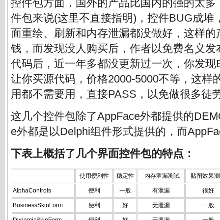
控件包方面，国外的产品比国内的强的太多
件包来说(这里不直接指明)，控件BUG成
面重绘、刷新和内存泄漏都没做好，这样的
钱，而发现没人购买后，作者以免费名义发
代码后，近一年多都没更新过一次，你发现
让你买源代码，价格2000-5000不等，这
用都不需要用，直接PASS，以免做很多徒
这几个控件包除了AppFace外都提供的DEM
e外都是以Delphi组件形式提供的，而AppF
下表上概括了几个界面控件包的特点：
使用便利性
稳定性
内存泄漏测试
贴图效果测
AlphaControls
便利
一般
有泄漏
很好
BusinessSkinForm
便利
好
无泄漏
一般