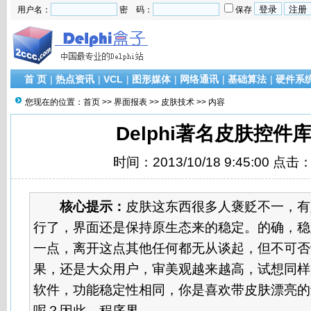
用户名：
密 码：
保存
首 页
|
热点资讯
|
VCL
|
图形媒体
|
网络通讯
|
基础算法
|
硬件系
您现在的位置：
首页
>>
界面报表
>>
皮肤技术
>> 内容
Delphi著名皮肤控件
时间：2013/10/18 9:45:00 点击
核心提示：
皮肤这东西很多人褒贬不一，有
行了，界面还是保持原生态来的稳定。的确，稳
一点，离开这点其他任何都无从谈起，但不可否
果，还是大众用户，审美观越来越高，试想同样
软件，功能稳定性相同，你是喜欢带皮肤漂亮的
呢？因此，程序界...