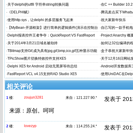
·
关于delphi的utf8 字符串string转换问题
·
在C ++ Builder 1
·
《DELPHI赋》
·
腾讯差点买下What
·
使用http.sys，让delphi 的多层服务飞起来
·
祝大家新年快乐
·
【MyBean-开源框架】进行简单的逻辑插件(演示在控制台
·
自己写的一款手机电
中应用)
希望得到大家认可和
·
Delphi报表控件王者争夺：QuickReport VS FastReport
·
Project Anarchy 概
·
关于2014年3月21日域名被劫持
·
如何让32位编译的
·
TBitmap支持Gif,成为具有jpg,gif,bmp,ico,gif五种显示功能
·
盒子恭祝大家新年快
的图片控件
·
TPicShow图片切换特效控件支持XE5
·
关于12月16日网
·
Delphi XE5 for Android 启动无黑屏等待总结
·
Android开发数据库
·
FastReport VCL v4.15支持RAD Studio XE5
·
使用UniDAC在Delp
相关评论
zoujun3281
1
楼:
来自：
121.227.90.*
发表于 2013/
来源：原创。呵呵
lovezyp
2
楼:
来自：
114.255.24.*
发表于 2013/