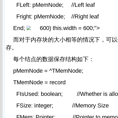
FLeft: pMemNode; //Left leaf
Fright: pMemNode; //Right leaf
End;
600) this.width = 600;">
而对于内存块的大小相等的情况下，可以
存。
每个结点的数据保存结构如下：
pMemNode = ^TMemNode;
TMemNode = record
FIsUsed: boolean; //Whether is allo
FSize: integer; //Memory Size
FMem: Pointer; //Pointer to memory