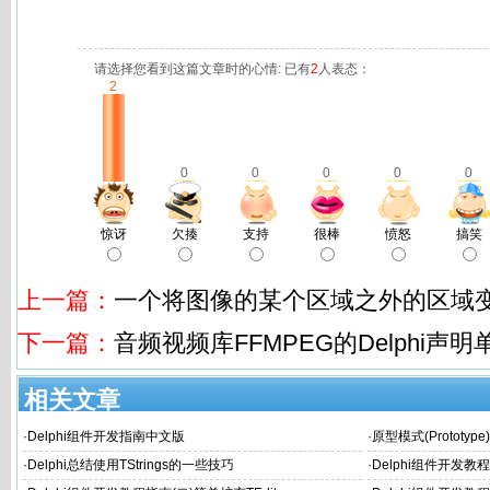
请选择您看到这篇文章时的心情: 已有
2
人表态：
2
0
0
0
0
0
惊讶
欠揍
支持
很棒
愤怒
搞笑
上一篇：
一个将图像的某个区域之外的区域
下一篇：
音频视频库FFMPEG的Delphi声明
相关文章
·
Delphi组件开发指南中文版
·
原型模式(Prototyp
·
Delphi总结使用TStrings的一些技巧
·
Delphi组件开发教