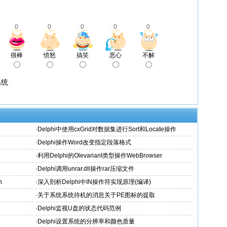
0
0
0
0
0
很棒
愤怒
搞笑
恶心
不解
系统
·
Delphi中使用cxGrid对数据集进行Sort和Locate操作
·
Delphi操作Word改变指定段落格式
·
利用Delphi的Olevariant类型操作WebBrowser
·
Delphi调用unrar.dll操作rar压缩文件
n
·
深入剖析Delphi中IN操作符实现原理(编译)
·
关于系统系统待机的消息关于PE图标的提取
·
Delphi监视U盘的状态代码范例
·
Delphi设置系统的分辨率和颜色质量