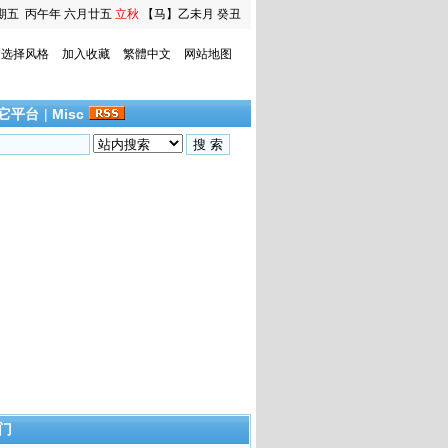
期五
丙午年 六月廿五
立秋
【马】乙未月 癸丑
日
选择风格
加入收藏
繁體中文
网站地图
它平台
|
Misc
门