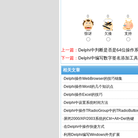
0
0
0
惊讶
欠揍
支持
上一篇：
Delphi中判断是否是64位操作
下一篇：
Delphi中编写数字签名添加工具
相关文章
·
Delphi操作WebBrowser的技巧锦集
·
Delphi操作Word的几个知识点
·
Delphi操作Excel的技巧
·
Delphi中设置系统时间方法
·
Delphi中操作TRadioGroup中的TRadioButto
·
屏闭2000/XP/2003系统的Ctrl+Alt+Del热键
·
在Delphi中操作快捷方式
·
利用Delphi编写Windows外壳扩展