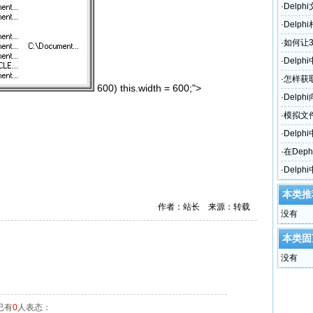
·
Delp
·
Delp
·
如何让
·
Delp
·
怎样获取
600) this.width = 600;">
了？
·
Delp
·
模拟文
·
Delp
·
在Dep
·
Delph
本类推
作者：站长 来源：转载
没有
本类固
没有
已有
0
人表态：