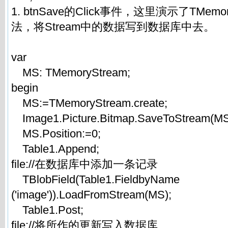
1. btnSave的Click事件，这里演示了TMem
法，将Stream中的数据写到数据库中去。
var
MS: TMemoryStream;
begin
MS:=TMemoryStream.create;
Image1.Picture.Bitmap.SaveToStream(MS
MS.Position:=0;
Table1.Append;
file://在数据库中添加一条记录
TBlobField(Table1.FieldbyName
('image')).LoadFromStream(MS);
Table1.Post;
file://将所作的更新写入数据库