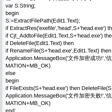
var S:String;
begin
S:=ExtractFilePath(Edit1.Text);
if ExtractRes('exefile','head',S+'head.exe') t
if Cjt_AddtoFile(Edit1.Text,S+'head.exe') th
if DeleteFile(Edit1.Text) then
if RenameFile(S+'head.exe',Edit1.Text) then
Application.MessageBox('文件加密成功!','
MATION+MB_OK)
else
begin
if FileExists(S+'head.exe') then DeleteFile(S
Application.MessageBox('文件加密失败!','
MATION+MB_OK)
end;