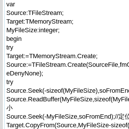
var
Source:TFileStream;
Target:TMemoryStream;
MyFileSize:integer;
begin
try
Target:=TMemoryStream.Create;
Source:=TFileStream.Create(SourceFile,f
eDenyNone);
try
Source.Seek(-sizeof(MyFileSize),soFromEn
Source.ReadBuffer(MyFileSize,sizeof(My
小
Source.Seek(-MyFileSize,soFromEnd)
Target.CopyFrom(Source,MyFileSize-sizeof