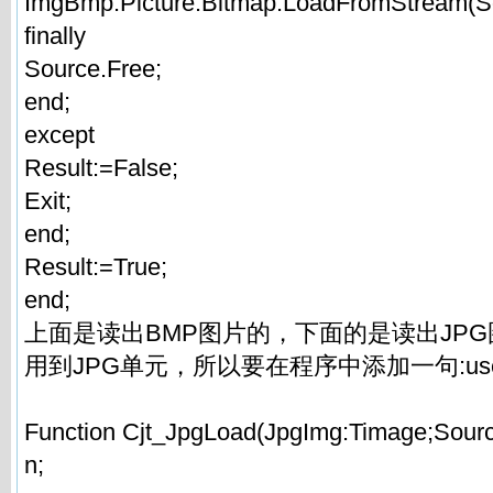
ImgBmp.Picture.Bitmap.LoadFromStream(S
finally
Source.Free;
end;
except
Result:=False;
Exit;
end;
Result:=True;
end;
上面是读出BMP图片的，下面的是读出JP
用到JPG单元，所以要在程序中添加一句:uses
Function Cjt_JpgLoad(JpgImg:Timage;Source
n;