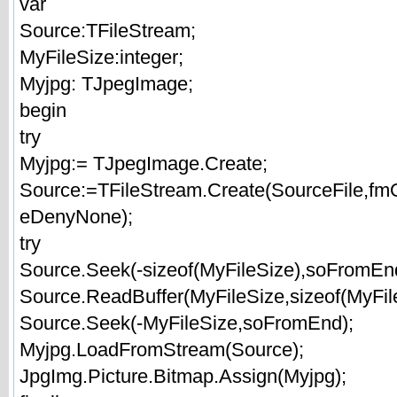
var
Source:TFileStream;
MyFileSize:integer;
Myjpg: TJpegImage;
begin
try
Myjpg:= TJpegImage.Create;
Source:=TFileStream.Create(SourceFile,f
eDenyNone);
try
Source.Seek(-sizeof(MyFileSize),soFromEn
Source.ReadBuffer(MyFileSize,sizeof(MyFile
Source.Seek(-MyFileSize,soFromEnd);
Myjpg.LoadFromStream(Source);
JpgImg.Picture.Bitmap.Assign(Myjpg);