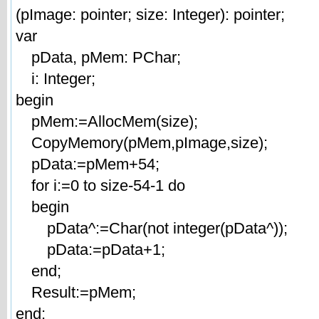
(pImage: pointer; size: Integer): pointer;
var
pData, pMem: PChar;
i: Integer;
begin
pMem:=AllocMem(size);
CopyMemory(pMem,pImage,size);
pData:=pMem+54;
for i:=0 to size-54-1 do
begin
pData^:=Char(not integer(pData^));
pData:=pData+1;
end;
Result:=pMem;
end;