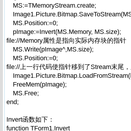
MS:=TMemoryStream.create;
Image1.Picture.Bitmap.SaveToStream(MS
MS.Position:=0;
pImage:=Invert(MS.Memory, MS.size);
file://Memory属性是指向实际内存块的指针
MS.Write(pImage^,MS.size);
MS.Position:=0;
file://上一行代码使指针移到了Stream末
Image1.Picture.Bitmap.LoadFromStream(
FreeMem(pImage);
MS.Free;
end;
Invert函数如下：
function TForm1.Invert