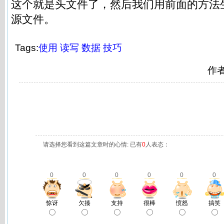
这个就是头文件了，然后我们用前面的方法生成一
源文件。
Tags:
使用
读写
数据
技巧
作
请选择您看到这篇文章时的心情: 已有
0
人表态：
0
0
0
0
0
0
惊讶
欠揍
支持
很棒
愤怒
搞笑