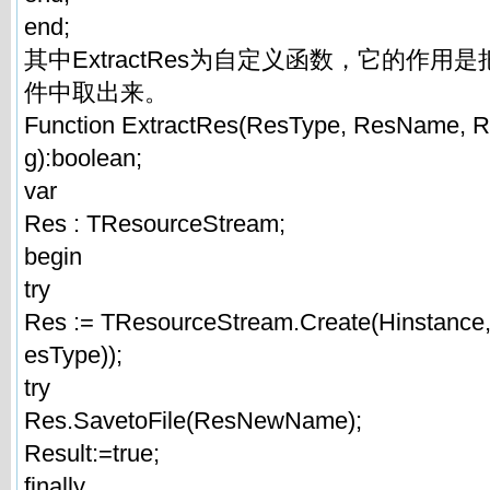
end;
其中ExtractRes为自定义函数，它的作用是把
件中取出来。
Function ExtractRes(ResType, ResName, 
g):boolean;
var
Res : TResourceStream;
begin
try
Res := TResourceStream.Create(Hinstance
esType));
try
Res.SavetoFile(ResNewName);
Result:=true;
finally