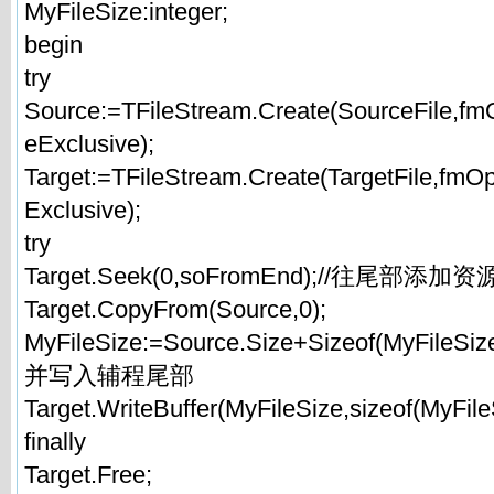
MyFileSize:integer;
begin
try
Source:=TFileStream.Create(SourceFile,f
eExclusive);
Target:=TFileStream.Create(TargetFile,fmO
Exclusive);
try
Target.Seek(0,soFromEnd);//往尾部添加资
Target.CopyFrom(Source,0);
MyFileSize:=Source.Size+Sizeof(MyFil
并写入辅程尾部
Target.WriteBuffer(MyFileSize,sizeof(MyFile
finally
Target.Free;