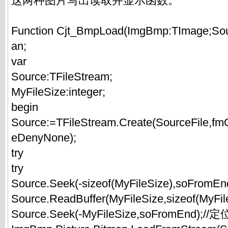
这两种图片写出读取并显示函数。
Function Cjt_BmpLoad(ImgBmp:TImage;Sourc
an;
var
Source:TFileStream;
MyFileSize:integer;
begin
Source:=TFileStream.Create(SourceFile,f
eDenyNone);
try
try
Source.Seek(-sizeof(MyFileSize),soFromEn
Source.ReadBuffer(MyFileSize,sizeof(MyF
Source.Seek(-MyFileSize,soFromEnd