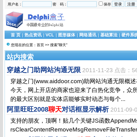
用户名：
密 码：
保存
首 页
|
热点资讯
|
VCL
|
图形媒体
|
网络通讯
|
基础算法
|
硬件系
您现在的位置：
首页
>> 搜索"聊天"
站内搜索
穿越之门助网站沟通无限
2011-11-23 点击：5
穿越之门(www.aiddoor.com)助网站沟通无
今天，网上开店的商家也迎来了白热化竞争，众
的最大区别就是实体店能够实时动态与每个...
阿里旺旺2008
聊天
对话框显示解析
2011-09
支持的朋友，顶啊！贴几个关键JS函数AppendMsgApp
rsClearContentRemoveMsgRemoveFileTransfe