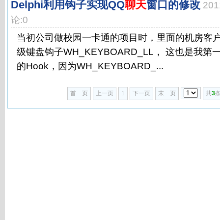
Delphi利用钩子实现QQ
聊天
窗口的修改
201
论:0
当初公司做校园一卡通的项目时，里面的机房客
级键盘钩子WH_KEYBOARD_LL， 这也是我第一
的Hook，因为WH_KEYBOARD_...
首 页
上一页
1
下一页
末 页
共
3
条