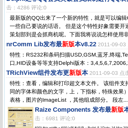
击：4286 评论:0
最新版的QQ出来了一个新的特性，就是可以编辑
一些自己要说的话语。 但是这个特性好象需要开
策划部到是会抓商机呢。下面我将说说怎样使用非会
nrComm Lib发布最
新版
本v8.22
2011-09-0
特性：RS232和条码扫描USD,GSM,蓝牙,终端,Telep
口,HID设备等等支持Delphi版本：3,4,5,6,7,2006,2
TRichView组件发布更
新版
本
2011-09-03 
特性：查看，编辑和打印超文本文件。 该组件支
同的字体和颜色的文字，上，下指标，特殊效果
表格，图片的ImageList ，其他组成部分。 段左...
Raize Components 发布最
新版
本
击：6981 评论:0