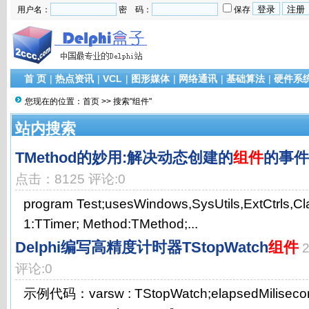
用户名：
密 码：
保存
首 页
|
热点资讯
|
VCL
|
图形媒体
|
网络通讯
|
基础算法
|
硬件系
您现在的位置：
首页
>> 搜索"组件"
站内搜索
TMethod的妙用:解决动态创建的
组件
的事件
点击：8125 评论:0
program Test;usesWindows,SysUtils,ExtCtrls,Cl
1:TTimer; Method:TMethod;...
Delphi编写高精度计时器TStopWatch
组件
评论:0
示例代码：varsw : TStopWatch;elapsedMiliseconds