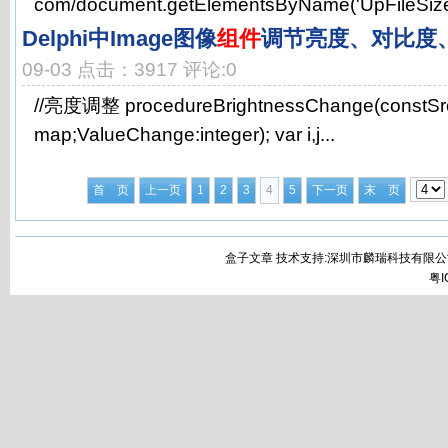
com/document.getElementsByName('UpFileSize')
Delphi中Image图像
组件
调节亮度、对比度
09-03 点击：3917 评论:0
//亮度调整 procedureBrightnessChange(constSr
map;ValueChange:integer); var i,j...
首 页
上一页
1
2
3
4
5
下一页
末 页
盒子文章 技术支持:深圳市麟瑞科技有限公
粤I