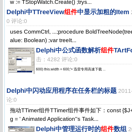
w := TStopWatch.Create() ;trys...
Delphi中TTreeView
组件
中显示加粗的Item
0 评论:0
uses CommCtrl, ...;procedure BoldTreeNode(tr
alue: Boolean) ;var treeIt...
Delphi中公式函数解析
组件
TArtF
击：4282 评论:0
600) this.width = 600;'> 迅雷专用高速下载 ...
Delphi中闪动应用程序在任务栏的标题
2011
论:0
拖动TTimer组件TTimer组件事件如下：const {$J+} ani
g = ' Animated Application''s Task...
Delphi中管理运行时的
组件
数组
2